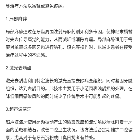
等治疗方法以减轻或避免疼痛。
1.局部麻醉
局部麻醉通过在牙齿周围注射局麻药剂如利多卡因，使神经末梢暂
时失去传导痛觉的能力，从而减轻或消除疼痛。局部麻醉适用于需
要对单颗或多颗牙齿进行钻孔、填充等操作时，以减少患者在接受
治疗过程中的不适感。
2.激光去龋齿
激光去龋齿利用特定波长的激光直接去除病变组织，同时凝固牙髓
组织，达到去龋目的。此技术主要用于小范围表浅龋损的处理，在
降低细菌感染风险的同时减少了传统手术中可能引起的疼痛。
3.超声波洁牙
超声波洁牙使用高频振动产生的微震效应和流动喷砂清除附着于牙
面的菌斑和结石，改善口腔卫生状况。该方法适合定期维护口腔健
康，尤其对于有牙石沉积或口臭困扰者有益处。