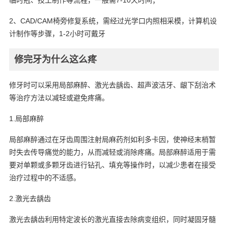
临时冠、技工制作等流程，一般需7-10天时间；
2、CAD/CAM椅旁修复系统，需经过光学口内照相采模，计算机设
计制作等步骤，1-2小时可戴牙
修完牙为什么这么疼
修牙时可以采用局部麻醉、激光去龋齿、超声波洁牙、龈下刮治术
等治疗方法以减轻或避免疼痛。
1.局部麻醉
局部麻醉通过在牙齿周围注射局麻药剂如利多卡因，使神经末梢暂
时失去传导痛觉的能力，从而减轻或消除疼痛。局部麻醉适用于需
要对单颗或多颗牙齿进行钻孔、填充等操作时，以减少患者在接受
治疗过程中的不适感。
2.激光去龋齿
激光去龋齿利用特定波长的激光直接去除病变组织，同时凝固牙髓