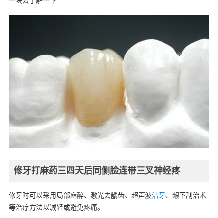
一块去了解一下
修牙打麻药三四天后同侧脸连带三叉神经疼
修牙时可以采用局部麻醉、激光去龋齿、超声波
洁牙
、龈下刮治术
等治疗方法以减轻或避免疼痛。