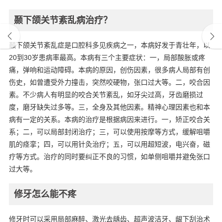
颞下颌关节紊乱病治疗？
颞下颌关节紊乱症是口腔科多见疾病之一，本病好发于青壮年，以
20到30岁患病率最高。本病有三个主要症状：一，局部酸胀或疼
痛，弹响和运动障碍。本病的原因，创伤因素，很多病人局部有创
伤史，如曾遭受外力撞击，突然咬硬物，张口过大等。二，咬合因
素。不少病人有明显的咬合关节紊乱，如牙尖过高，牙齿磨损过
度，磨牙缺失过多等。三，全身及其他因素。精神心理因素也和本
病有一定的关系。本病的治疗是根据病因来进行。一，矫正咬合关
系；二，可以局部封闭治疗；三，可以使用按摩等方式，缓解咀嚼
肌的痉挛；四，可以用针灸治疗；五，可以用超短波，电兴奋，磁
疗等方式。治疗的同时要纠正不良的习惯，如单侧咀嚼并避免张口
过大等。
修牙怎么能不疼
修牙时可以采用局部麻醉、激光去龋齿、超声波洁牙、龈下刮治术