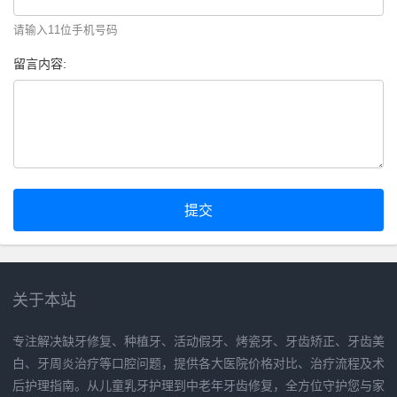
请输入11位手机号码
留言内容:
提交
关于本站
专注解决缺牙修复、种植牙、活动假牙、烤瓷牙、牙齿矫正、牙齿美
白、牙周炎治疗等口腔问题，提供各大医院价格对比、治疗流程及术
后护理指南。从儿童乳牙护理到中老年牙齿修复，全方位守护您与家