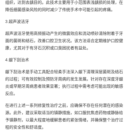
组织，达到去龋目的。此技术主要用于小范围表浅龋损的处理，在
降低细菌感染风险的同时减少了传统手术中可能引起的疼痛。
3.超声波洁牙
超声波洁牙使用高频振动产生的微震效应和流动喷砂清除附着于牙
面的菌斑和结石，改善口腔卫生状况。该方法适合定期维护口腔健
康，尤其对于有牙石沉积或口臭困扰者有益处。
4.龈下刮治术
龈下刮治术是手动工具配合轻柔手法深入龈下清理深层菌斑及结石
的过程；可有效控制及预防牙周病的发生发展。针对存在深度牙龈
炎或早期牙周病患者效果显著；执行过程中需考虑可能出现的敏感
反应。
在进行上述一系列修复性治疗之前，应确保不存在任何潜在的感染
源。此外，建议采取适当的镇静措施，如口服抗焦虑药物或静脉给
予镇静剂，以最大程度地缓解患者的紧张情绪，并确保整个治疗过
程的安全性和舒适度。