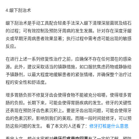
4.龈下刮治术
龈下刮治术是手动工具配合轻柔手法深入龈下清理深层菌斑及结石
的过程；可有效控制及预防牙周病的发生发展。针对存在深度牙龈
炎或早期牙周病患者效果显著；执行过程中需考虑可能出现的敏感
反应。
在进行上述一系列修复性治疗之前，应确保不存在任何潜在的感染
源。此外，建议采取适当的镇静措施，如口服抗焦虑药物或静脉给
予镇静剂，以最大程度地缓解患者的紧张情绪，并确保整个治疗过
程的安全性和舒适度。
增多胃肠负担不修复牙齿会使得食物不能被充分咀嚼，使得增多胃
肠的负担。长期下来，可能会使得胃肠疾病的发生。修牙的关键性
还表现在预防牙齿色素沉积上。要是牙齿出现问题，可能会使得牙
齿的色素沉积，影响到我们的美观。而隔一段时间就修牙，可以预
防这些问题的发生。 看了本文的人还看了：
修牙打桩是什么意思
看完上文，想必大家都对
修牙后疼是咋回事
有了一定的了解，预防