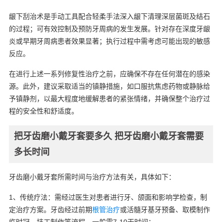
龈下刮治术是手动工具配合轻柔手法深入龈下清理深层菌斑及结石
的过程；可有效控制及预防牙周病的发生发展。针对存在深度牙龈
炎或早期牙周病患者效果显著；执行过程中需考虑可能出现的敏感
反应。
在进行上述一系列修复性治疗之前，应确保不存在任何潜在的感染
源。此外，建议采取适当的镇静措施，如口服抗焦虑药物或静脉给
予镇静剂，以最大程度地缓解患者的紧张情绪，并确保整个治疗过
程的安全性和舒适度。
把牙齿磨小戴牙套要多久 把牙齿磨小戴牙套需要
多长时间
牙齿磨小戴牙套所需时间与治疗方法有关，具体如下：
1、传统疗法：需经过医生对患者进行牙、颌面和影响学检查，制
定治疗方案。牙齿经过前期
根管治疗
或活髓牙基牙预备、取模制作