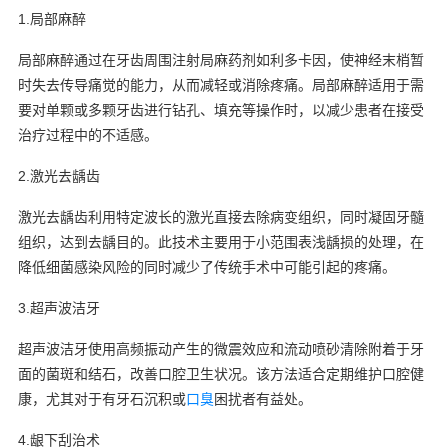
1.局部麻醉
局部麻醉通过在牙齿周围注射局麻药剂如利多卡因，使神经末梢暂
时失去传导痛觉的能力，从而减轻或消除疼痛。局部麻醉适用于需
要对单颗或多颗牙齿进行钻孔、填充等操作时，以减少患者在接受
治疗过程中的不适感。
2.激光去龋齿
激光去龋齿利用特定波长的激光直接去除病变组织，同时凝固牙髓
组织，达到去龋目的。此技术主要用于小范围表浅龋损的处理，在
降低细菌感染风险的同时减少了传统手术中可能引起的疼痛。
3.超声波洁牙
超声波洁牙使用高频振动产生的微震效应和流动喷砂清除附着于牙
面的菌斑和结石，改善口腔卫生状况。该方法适合定期维护口腔健
康，尤其对于有牙石沉积或
口臭
困扰者有益处。
4.龈下刮治术