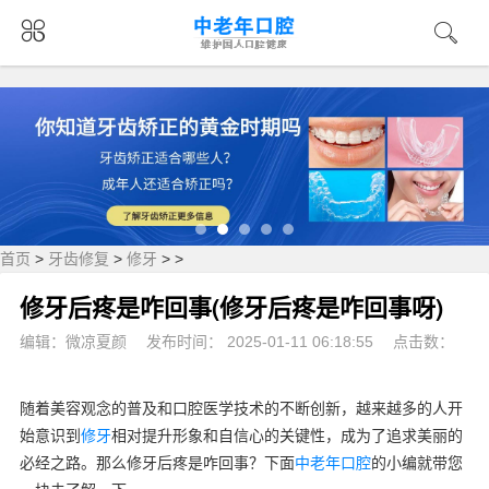
首页
>
牙齿修复
>
修牙
> >
修牙后疼是咋回事(修牙后疼是咋回事呀)
编辑：微凉夏颜
发布时间： 2025-01-11 06:18:55
点击数：
随着美容观念的普及和口腔医学技术的不断创新，越来越多的人开
始意识到
修牙
相对提升形象和自信心的关键性，成为了追求美丽的
必经之路。那么修牙后疼是咋回事？下面
中老年口腔
的小编就带您