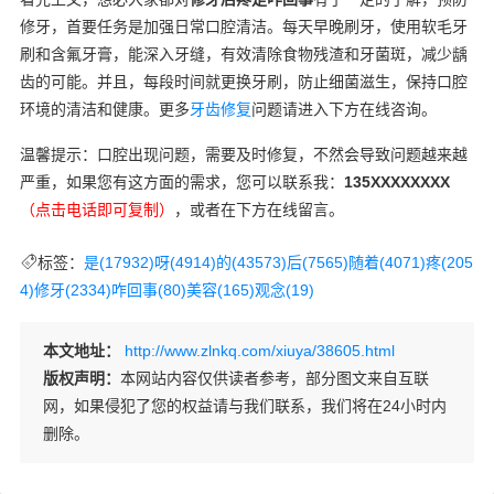
修牙，首要任务是加强日常口腔清洁。每天早晚刷牙，使用软毛牙
刷和含氟牙膏，能深入牙缝，有效清除食物残渣和牙菌斑，减少龋
齿的可能。并且，每段时间就更换牙刷，防止细菌滋生，保持口腔
环境的清洁和健康。更多
牙齿修复
问题请进入下方在线咨询。
温馨提示：口腔出现问题，需要及时修复，不然会导致问题越来越
严重，如果您有这方面的需求，您可以联系我：
135XXXXXXXX
（点击电话即可复制）
，或者在下方在线留言。
标签：
是(17932)
呀(4914)
的(43573)
后(7565)
随着(4071)
疼(205
4)
修牙(2334)
咋回事(80)
美容(165)
观念(19)
本文地址：
http://www.zlnkq.com/xiuya/38605.html
版权声明：
本网站内容仅供读者参考，部分图文来自互联
网，如果侵犯了您的权益请与我们联系，我们将在24小时内
删除。